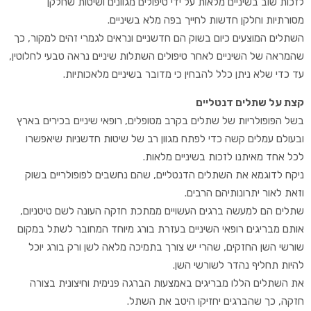
לזכות שוב בשיניים מלאות על ידי טיפולים מגוונים ושיטות שחלקן
מסורתיות וחלקן חדשות לחייך בפה מלא בשיניים.
השתלים המוצעים כיום בשוק הם חדשניים ונראים לגמרי זהים למקור, כך
שהמראה של השיניים לאחר טיפולים השתלות שיניים נראה טבעי לחלוטין,
עד כדי שלא ניתן כלל להבחין כי מדובר בשיניים מלאכותיות.
קצת על שתלים דנטליים
בשל הפופולריות של שתלים בקרב מטופלים, רופאי שיניים בכירים בארץ
ובעולם עמלים קשה כדי לפתח מגוון רב של שיטות חדשניות שיאפשרו
לכל אחד מאיתנו לזכות בשיניים מלאות.
ניקח לדוגמא את השתלים הדנטליים, שהם נחשבים לפופולריים בשוק
וזאת לאור יתרונותיהם הרבים.
שתלים הם למעשה ברגים העשויים ממתכת חזקה העונה לשם טיטניום,
אותם מבריגים רופאי השיניים בעזרת בורג מיוחד המחובר לשתל במקום
שורשי השן החזקים, שהרי יש צורך בתמיכה מלאה לשן ורק בורג יוכל
להיות תחליף נהדר לשורשי השן.
את השתלים הללו מבריגים באמצעות הברגה פנימית וחיצונית בצורה
חזקה, כך שהברגים יחזיקו היטב את השתל.