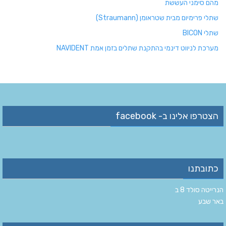
מהם סימני העששת
שתלי פרימיום מבית שטראומן (Straumann)
שתלי BICON
מערכת לניווט דינמי בהתקנת שתלים בזמן אמת NAVIDENT
הצטרפו אלינו ב- facebook
כתובתנו
הנרייטה סולד 8 ב‏
‏באר שבע‏