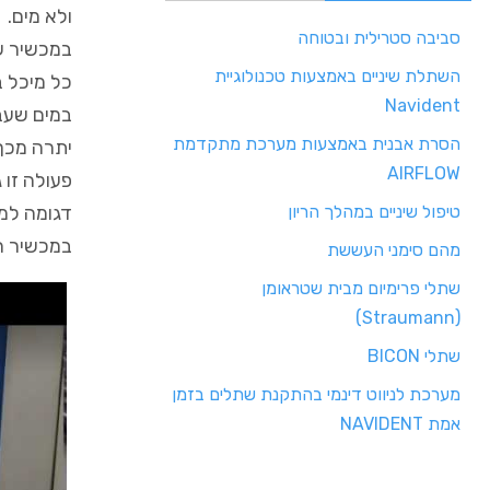
ולא מים.
סביבה סטרילית ובטוחה
במכשיר שנ
השתלת שיניים באמצעות טכנולוגיית
כל מיכל ב
Navident
במים שעב
הסרת אבנית באמצעות מערכת מתקדמת
יתרה מכך 
AIRFLOW
פעולה זו 
דגומה למ
טיפול שיניים במהלך הריון
במכשיר ה
מהם סימני העששת
שתלי פרימיום מבית שטראומן
(Straumann)
שתלי BICON
מערכת לניווט דינמי בהתקנת שתלים בזמן
אמת NAVIDENT