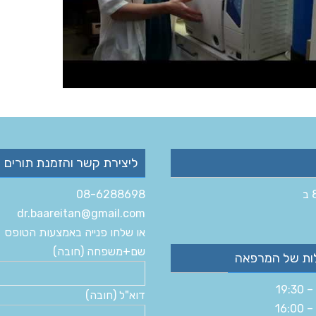
ליצירת קשר והזמנת תורים
08-6288698
dr.baareitan@gmail.com
או שלחו פנייה באמצעות הטופס
שם+משפחה (חובה)
ות של המרפאה
דוא"ל (חובה)