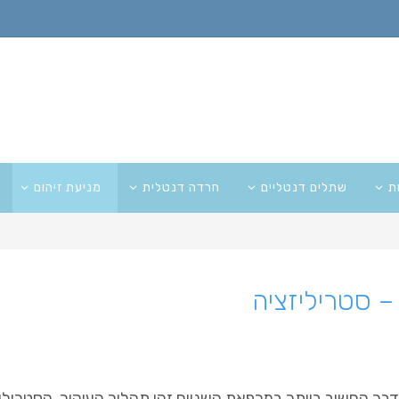
ת
שתלים דנטליים
חרדה דנטלית
מניעת זיהום
– סטריליזציה
בר החשוב ביותר במרפאת השניים זהו תהליך העיקור, הסטריליז