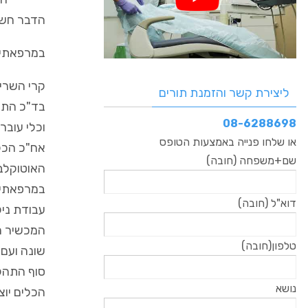
הדבר חשו
במרפאתי כ
קרי השריי
ליצירת קשר והזמנת תורים
בד"כ התהל
08-6288698
וכלי עובר
או שלחו פנייה באמצעות הטופס
אח"כ הכלי
שם+משפחה (חובה)
האוטוקלב 
במרפאתי 
דוא"ל (חובה)
עבודת ניק
המכשיר מ
טלפון(חובה)
שונה ועם 
סוף התהליך
נושא
הכלים יוצ