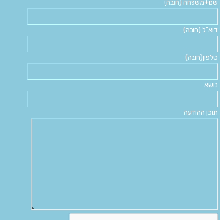
שם+משפחה (חובה)
דוא"ל (חובה)
טלפון(חובה)
נושא
תוכן ההודעה