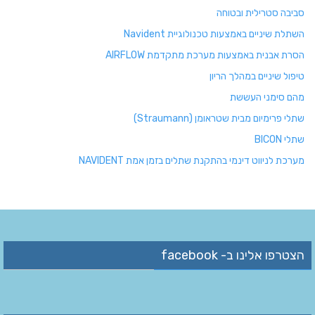
סביבה סטרילית ובטוחה
השתלת שיניים באמצעות טכנולוגיית Navident
הסרת אבנית באמצעות מערכת מתקדמת AIRFLOW
טיפול שיניים במהלך הריון
מהם סימני העששת
שתלי פרימיום מבית שטראומן (Straumann)
שתלי BICON
מערכת לניווט דינמי בהתקנת שתלים בזמן אמת NAVIDENT
הצטרפו אלינו ב- facebook