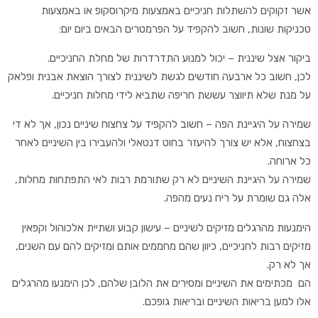
אשר זקוקים
להשתלות חניכיים באמצעות מיקרוסקופ
או באמצעות
טכניקות שונות, חשוב להקפיד על הפרמטרים הבאים ביום יום:
ביקור אצל שיננית – יכול למנוע התדרדרות של מחלת ה
חניכיים.
לכן, חשוב כל ארבעה חודשים לגשת לשיננית לצורך הוצאת אבנית ופלאק
על מנת שלא תיווצר עששת חריפה שתביא לידי מחלות חניכיים.
שמירה על היגיינת הפה – חשוב להקפיד על צחצוח שיניים נכון, אך לא די
בצחצוח, אלא יש צורך להיעזר בחוט דנטאלי ולהעבירו בין השיניים לאחר
כל ארוחה.
שמירה על היגיינת השיניים לא רק שתורמת רבות לאי התפתחות מחלות,
אלה גם שומרת על ריח נעים מהפה.
הימנעות מהרגלים מזיקים לשיניים – עישון קבוע ושתיית אלכוהול וקפאין
מזיקים רבות לחניכיים, כיוון שהם מחממים אותם ומזיקים להם עם השנים,
אך לא רק.
הם מכתימים את השיניים ומסירים את הלובן שלהם, לכן הימנעו מהרגלים
אלו למען בריאות השיניים ובריאות גופכם.