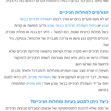
שאי טיפול בזמן יכול לגרום לבעיה להתפתח ולגרום להתערבות כירורגית.
הגורמים למחלות חניכיים
יש לא מעט מקרים בהם יש צורך לבצע
השתלת
חניכיים בבאר
שבע
או
ניתוח השתלת חניכיים בבאר שבע
ולרוב תופעות או קורות
בשל
מחלות כרוניות שונות, כמו למשל – לחץ דם גבוה או מחלת סוכרת,
הרגלים מזיקים כגון עישון או צריכה מוגברת של אלכוהול, גנטיקה, גיל
ועוד.
נסיגת חניכיים היא מקרה שכיח וקוראת כתוצאה מדלקת חניכיים שלא
טופלה כראוי או בזמן, והיא זאת שגורמת לשפת החניכיים להתקצר
ולחשוף את שורשי השן.
חשיפה זו יוצרת מצב שבו השיניים מתחילות להתנדנד ולאחר מכן הן
נושרות, דבר זה מביא לשיקום ארוך של
השתלות שיניים
, לכן כדאי למנוע
זאת על ידי השתלת חניכיים בבאר שבע אצל
רופא שיניים
המתמחה
בתחום.
כיצד ניתן למנוע בעיות ומחלות חניכיים?
על מנת שלא להיכנס לסטטיסטיקה של אנשים הסובלים מבעיות חניכיים