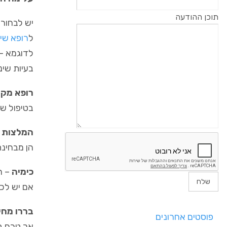
תוכן ההודעה
יש לבחור 
ל
רופא שי
לדוגמא –
בעיות שינ
רופא מקצ
בטיפול שו
המלצות
–
הן מבחינת
כימיה
– ח
אם יש לכם
בררו מחי
פוסטים אחרונים
אך טרם בח