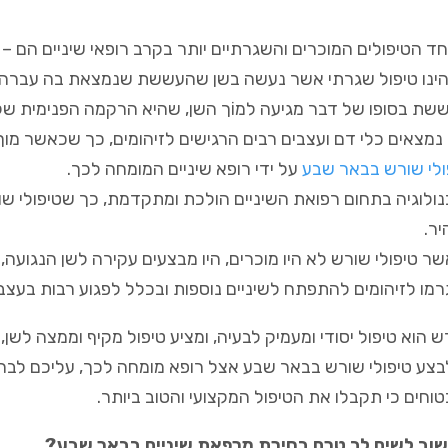
ד הטיפולים המוכרים והשגרתיים יותר בקרב רופאי שיניים הם – ט
הינו טיפול שגרתי אשר נעשה בשן שהעששת שנמצאת בה עברה את
שת בסופו של דבר מגיעה למוֹך השן, שהיא הרקמה הפנימית של
נמצאים כלי דם ועצבים רבים הרגישים לזיהומים, כך שכאשר מוך
ולי שורש בבאר שבע
על ידי רופא שיניים המומחה לכך.
נולוגיה בתחום רפואת השיניים הולכת ומתקדמת, כך שטיפולי שו
יר.
ר טיפולי שורש לא היו מוכרים, היו מבצעים עקירה לשן הנגועה,
מו לזיהומים להתפתח לשיניים נוספות ובכלל לפגוע רבות בעצב
ש הוא טיפול יסודי ומעמיק לבעיה, ומציע טיפול מקיף וממצה לש
צע טיפולי שורש בבאר שבע אצל רופא מומחה לכך, עליכם לבחור
טוחים כי תקבלו את הטיפול המקצועי והטוב ביותר.
וב לשים לב טרם בחירת מרפאת שיניים בבאר שבע?