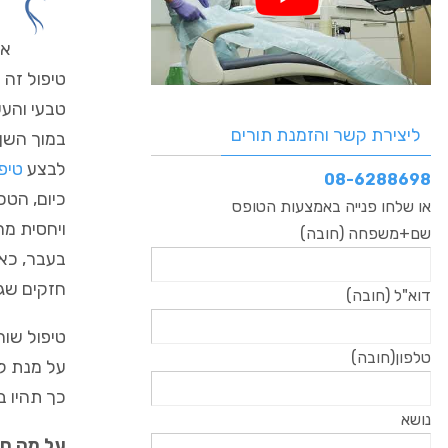
אח
טיפול זה 
טבעי והעש
ליצירת קשר והזמנת תורים
במוך השן 
לבצע
טיפ
08-6288698
כיום, הטכ
או שלחו פנייה באמצעות הטופס
ויחסית מה
שם+משפחה (חובה)
בעבר, כאש
חזקים שגר
דוא"ל (חובה)
טיפול שור
טלפון(חובה)
על מנת לב
כך תהיו ב
נושא
על מה חש