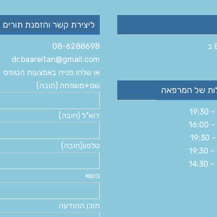
ליצירת קשר והזמנת תורים
08-6288698
dr.baareitan@gmail.com
או שלחו פנייה באמצעות הטופס
שם+משפחה (חובה)
ות של המרפאה
דוא"ל (חובה)
טלפון(חובה)
נושא
תוכן ההודעה