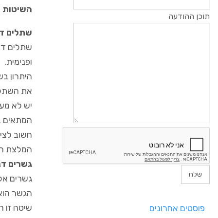
השיטות ה
תוכן ההודעה
שתלים דנ
שתלים דנט
ופנימית.
היתרון בש
את השתלי
יש לא מע
המתאים ב
המלצת הר
גשרים דנ
גשרים אלו
הגשר הוא
שיטה זו ה
פוסטים אחרונים