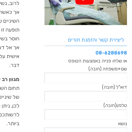
לרוב, נשי
השיניים ש
תופעה זו 
חוסר בשינ
ליצירת קשר והזמנת תורים
אך אל דא
08-6288698
אישית על 
או שלחו פנייה באמצעות הטופס
דבר.
שם+משפחה (חובה)
מגוון רב 
דוא"ל (חובה)
תחום השת
של שיניים
לכן, ניתן
טלפון(חובה)
לרשותכם מ
ביותר.
נושא