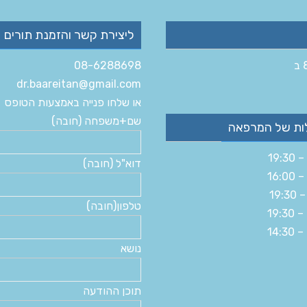
ליצירת קשר והזמנת תורים
08-6288698
dr.baareitan@gmail.com
או שלחו פנייה באמצעות הטופס
שם+משפחה (חובה)
ות של המרפאה
דוא"ל (חובה)
טלפון(חובה)
נושא
תוכן ההודעה