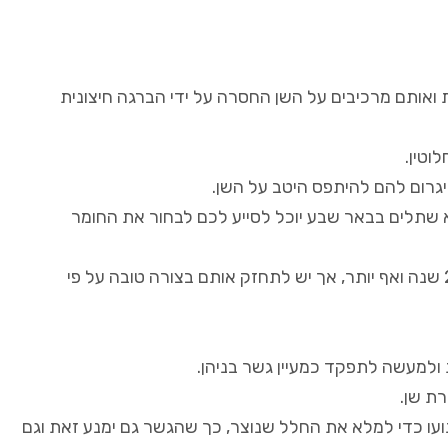
 ואותם מרכיבים על השן החסרה על ידי הברגה חיצונית
וטין.
גרום להם להיתפס היטב על השן.
 שתלים בבאר שבע יוכל לסייע לכם לבחור את החומר
חשוב לציין כי שתלים אלו הם יציבים ביותר, כיוון שהם יכולים להחזיק כ- 20 שנה ואף יותר, אך יש לתחזק אותם בצורה טובה על פי
ת ולמעשה לתפקד כמעיין גשר בניהן.
ת שן.
ינועו כדי למלא את החלל שנוצר, כך שהגשר גם ימנע זאת וגם