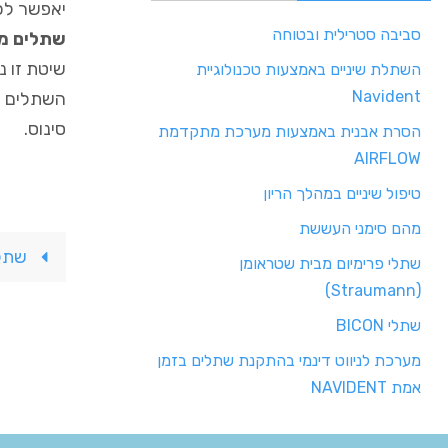
יאפשר לכ
סביבה סטרילית ובטוחה
שתלים מו
שיטת זו נקראת – All On 4 והיא חד
השתלת שיניים באמצעות טכנולוגיית
Navident
השתלים נק
סינוס.
הסרת אבנית באמצעות מערכת מתקדמת
AIRFLOW
טיפול שיניים במהלך הריון
מהם סימני העששת
שתלי
שתלי פרימיום מבית שטראומן
(Straumann)
שתלי BICON
מערכת לניווט דינמי בהתקנת שתלים בזמן
אמת NAVIDENT