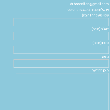
dr.baareitan@gmail.com
או שלחו פנייה באמצעות הטופס
שם+משפחה (חובה)
דוא"ל (חובה)
טלפון(חובה)
נושא
תוכן ההודעה