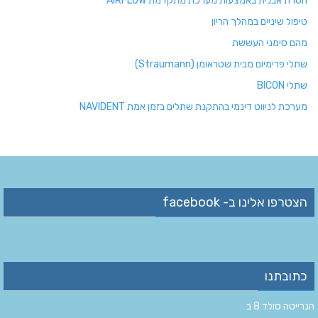
הסרת אבנית באמצעות מערכת מתקדמת AIRFLOW
טיפול שיניים במהלך הריון
מהם סימני העששת
שתלי פרימיום מבית שטראומן (Straumann)
שתלי BICON
מערכת לניווט דינמי בהתקנת שתלים בזמן אמת NAVIDENT
הצטרפו אלינו ב- facebook
כתובתנו
הנרייטה סולד 8 ב‏