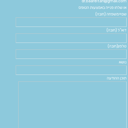
dr.baareitan@gmail.com
או שלחו פנייה באמצעות הטופס
שם+משפחה (חובה)
דוא"ל (חובה)
טלפון(חובה)
נושא
תוכן ההודעה