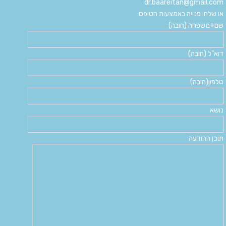
dr.baareitan@gmail.com
או שלחו פנייה באמצעות הטופס
שם+משפחה (חובה)
דוא"ל (חובה)
טלפון(חובה)
נושא
תוכן ההודעה