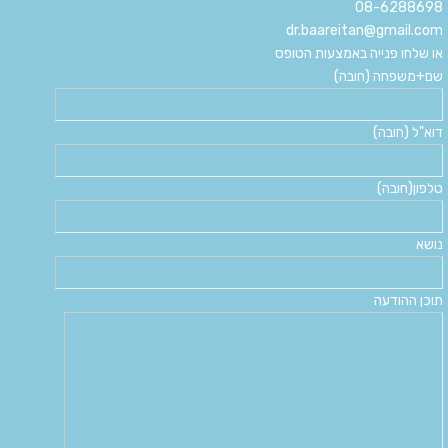
08-6288698
dr.baareitan@gmail.com
או שלחו פנייה באמצעות הטופס
שם+משפחה (חובה)
דוא"ל (חובה)
טלפון(חובה)
נושא
תוכן ההודעה