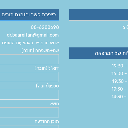
ליצירת קשר והזמנת תורים
08-6288698
dr.baareitan@gmail.com
או שלחו פנייה באמצעות הטופס
שם+משפחה (חובה)
ות של המרפאה
דוא"ל (חובה)
טלפון(חובה)
נושא
תוכן ההודעה