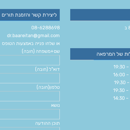
ליצירת קשר והזמנת תורים
08-6288698
dr.baareitan@gmail.com
או שלחו פנייה באמצעות הטופס
שם+משפחה (חובה)
ות של המרפאה
דוא"ל (חובה)
טלפון(חובה)
נושא
תוכן ההודעה