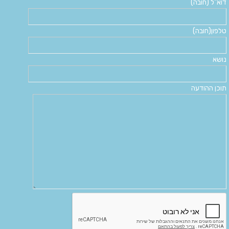
דוא"ל (חובה)
טלפון(חובה)
נושא
תוכן ההודעה