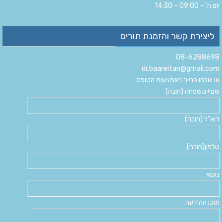
יום ה' – 09:00 – 14:30
ליצירת קשר והזמנת תורים
08-6288698
dr.baareitan@gmail.com
או שלחו פנייה באמצעות הטופס
שם+משפחה (חובה)
דוא"ל (חובה)
טלפון(חובה)
נושא
תוכן ההודעה