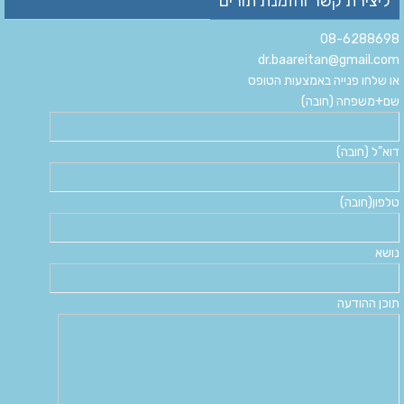
ליצירת קשר והזמנת תורים
08-6288698
dr.baareitan@gmail.com
או שלחו פנייה באמצעות הטופס
שם+משפחה (חובה)
דוא"ל (חובה)
טלפון(חובה)
נושא
תוכן ההודעה