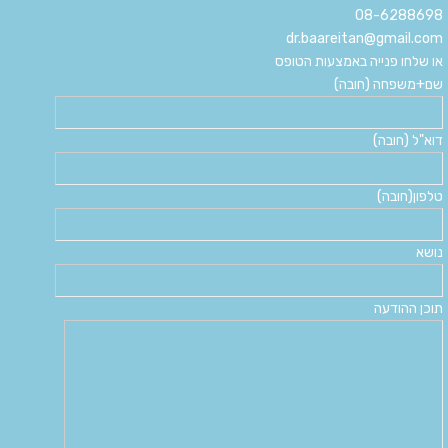
08-6288698
dr.baareitan@gmail.com
או שלחו פנייה באמצעות הטופס
שם+משפחה (חובה)
דוא"ל (חובה)
טלפון(חובה)
נושא
תוכן ההודעה