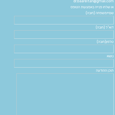
dr.baareitan@gmail.com
או שלחו פנייה באמצעות הטופס
שם+משפחה (חובה)
דוא"ל (חובה)
טלפון(חובה)
נושא
תוכן ההודעה