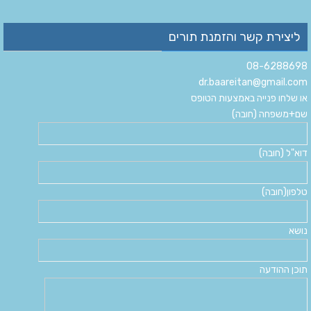
ליצירת קשר והזמנת תורים
08-6288698
dr.baareitan@gmail.com
או שלחו פנייה באמצעות הטופס
שם+משפחה (חובה)
דוא"ל (חובה)
טלפון(חובה)
נושא
תוכן ההודעה