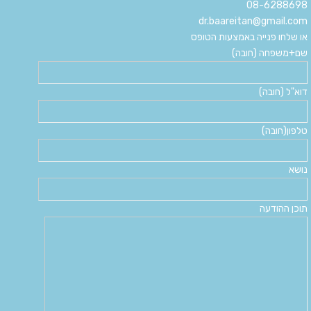
08-6288698
dr.baareitan@gmail.com
או שלחו פנייה באמצעות הטופס
שם+משפחה (חובה)
דוא"ל (חובה)
טלפון(חובה)
נושא
תוכן ההודעה