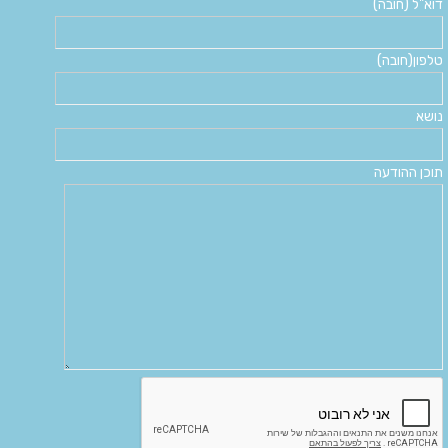
דוא"ל (חובה)
טלפון(חובה)
נושא
תוכן ההודעה