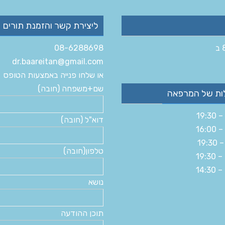
ליצירת קשר והזמנת תורים
08-6288698
dr.baareitan@gmail.com
או שלחו פנייה באמצעות הטופס
שם+משפחה (חובה)
ות של המרפאה
דוא"ל (חובה)
טלפון(חובה)
נושא
תוכן ההודעה