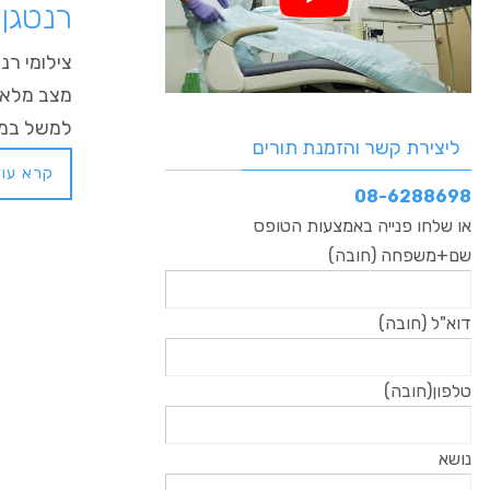
רנטגן 
​צילומי ר
מצב מלא א
למשל במק
ליצירת קשר והזמנת תורים
קרא עוד
08-6288698
או שלחו פנייה באמצעות הטופס
שם+משפחה (חובה)
דוא"ל (חובה)
טלפון(חובה)
נושא