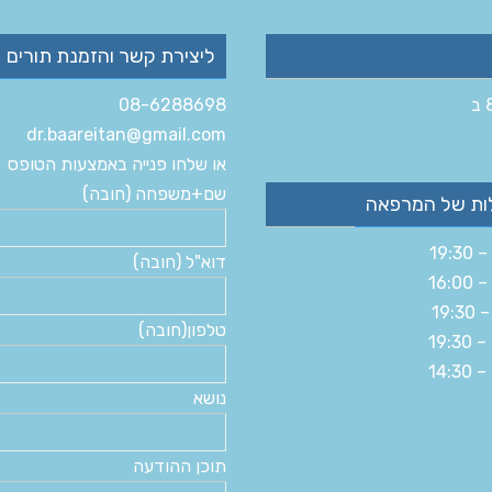
ליצירת קשר והזמנת תורים
08-6288698
dr.baareitan@gmail.com
או שלחו פנייה באמצעות הטופס
שם+משפחה (חובה)
ות של המרפאה
דוא"ל (חובה)
טלפון(חובה)
נושא
תוכן ההודעה