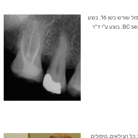
דו – מימד לעומת תלת – מימד, דברים שרואים מכאן לא רואים משם 🙂 טיפול שורש בשן 16. בוצע
עם מערכת Protaper Next ו-Hyflex. סתימת שורש – גוטה פרקה ו-BC sealer. בוצע ע"י ד"ר
כל הגילאים. טיפולים