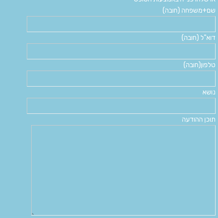
שם+משפחה (חובה)
דוא"ל (חובה)
טלפון(חובה)
נושא
תוכן ההודעה