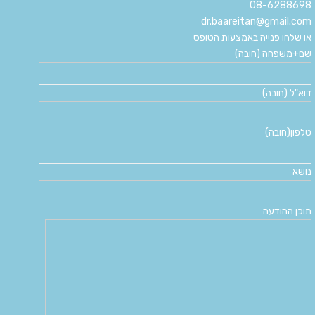
08-6288698
dr.baareitan@gmail.com
או שלחו פנייה באמצעות הטופס
שם+משפחה (חובה)
דוא"ל (חובה)
טלפון(חובה)
נושא
תוכן ההודעה