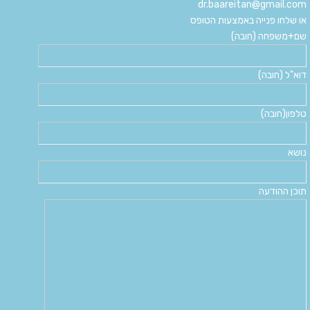
dr.baareitan@gmail.com
או שלחו פנייה באמצעות הטופס
שם+משפחה (חובה)
דוא"ל (חובה)
טלפון(חובה)
נושא
תוכן ההודעה