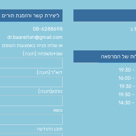
ליצירת קשר והזמנת תורים
08-6288698
dr.baareitan@gmail.com
או שלחו פנייה באמצעות הטופס
שם+משפחה (חובה)
ות של המרפאה
דוא"ל (חובה)
טלפון(חובה)
נושא
תוכן ההודעה