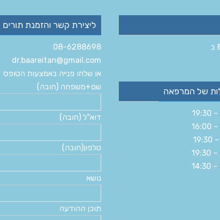
ליצירת קשר והזמנת תורים
08-6288698
dr.baareitan@gmail.com
או שלחו פנייה באמצעות הטופס
שם+משפחה (חובה)
ות של המרפאה
דוא"ל (חובה)
טלפון(חובה)
נושא
תוכן ההודעה