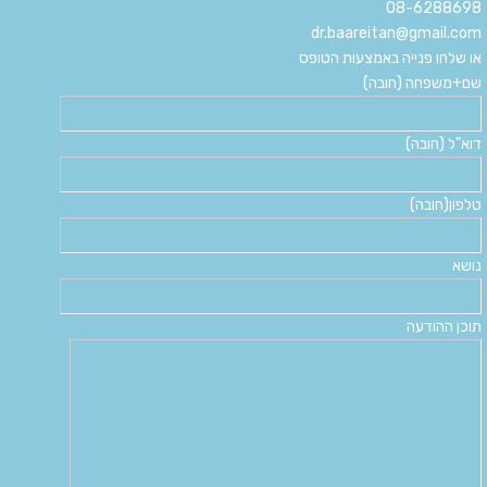
08-6288698
dr.baareitan@gmail.com
או שלחו פנייה באמצעות הטופס
שם+משפחה (חובה)
דוא"ל (חובה)
טלפון(חובה)
נושא
תוכן ההודעה