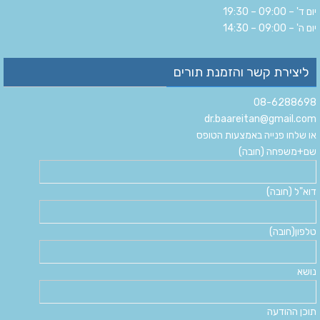
יום ד' – 09:00 – 19:30
יום ה' – 09:00 – 14:30
ליצירת קשר והזמנת תורים
08-6288698
dr.baareitan@gmail.com
או שלחו פנייה באמצעות הטופס
שם+משפחה (חובה)
דוא"ל (חובה)
טלפון(חובה)
נושא
תוכן ההודעה